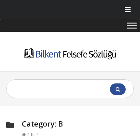
Category:
B
/
B
/